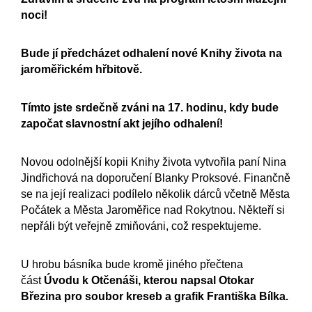
noci!
Bude jí
předcházet odhalení nové Knihy života na
jaroměřickém hřbitově.
Tímto jste srdečně zváni na 17. hodinu, kdy bude
započat slavnostní akt jejího odhalení!
Novou odolnější kopii Knihy života vytvořila paní Nina
Jindřichová na doporučení Blanky Proksové. Finančně
se na její realizaci podílelo několik dárců včetně Města
Počátek a Města Jaroměřice nad Rokytnou. Někteří si
nepřáli být veřejně zmiňováni, což respektujeme.
U hrobu básníka bude kromě jiného přečtena
část
Úvodu k Otčenáši, kterou napsal Otokar
Březina pro soubor kreseb a grafik Františka Bílka.