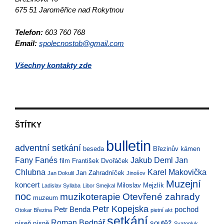
675 51 Jaroměřice nad Rokytnou
Telefon:
603 760 768
Email:
spolecnostob@gmail.com
Všechny kontakty zde
ŠTÍTKY
bulletin
adventní setkání
beseda
Březinův kámen
Fany Fanés
Jakub Deml
Jan
film
František Dvořáček
Chlubna
Karel Makovička
Jan Zahradníček
Jan Dokulil
Jinošov
Muzejní
koncert
Miloslav Mejzlík
Ladislav Syllaba
Libor Smejkal
noc
muzikoterapie
Otevřené zahrady
muzeum
Petr Kopejska
Petr Benda
pochod
Otokar Březina
pietní akt
setkání
Roman Bednář
soutěž
píseň
písně
Svatopluk