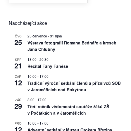
Nadcházející akce
25 července
-
31 října
ČVC
25
Výstava fotografií Romana Bednáře a kreseb
Jana Chlubny
18:00
-
20:30
SRP
21
Recitál Fany Fanése
10:00
-
17:00
ZÁŘ
12
Tradiční výroční setkání členů a příznivců SOB
v Jaroměřicích nad Rokytnou
8:00
-
17:00
ZÁŘ
29
Třetí ročník vědomostní soutěže žáků ZŠ
v Počátkách a v Jaroměřicích
10:00
-
17:00
PRO
12
Adventní setkání v Muzeu Otokara Březiny