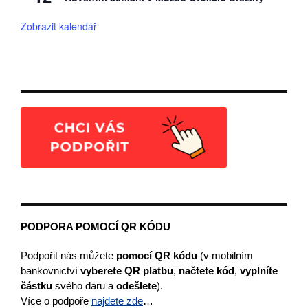
Zobrazit kalendář
PODPORA POMOCÍ QR KÓDU
Podpořit nás můžete
pomocí QR kódu
(v mobilním
bankovnictví
vyberete
QR platbu
,
načtete kód
,
vyplníte
částku
svého daru a
odešlete
).
Více o podpoře
najdete zde
…