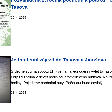
Pozvánka na 2. ročník pochodu k potoku P
Tasova
15. 4. 2025
Jednodenní zájezd do Tasova a Jinošova
Srdečně zvu na sobotu 11. května na jednodenní výlet to Taso
Odjezd zhruba v devět hodin od jaroměřického hřbitova. Návr
hodiny. Pojedeme osobními auty. Počet aut bude odvislý…
28. 4. 2024