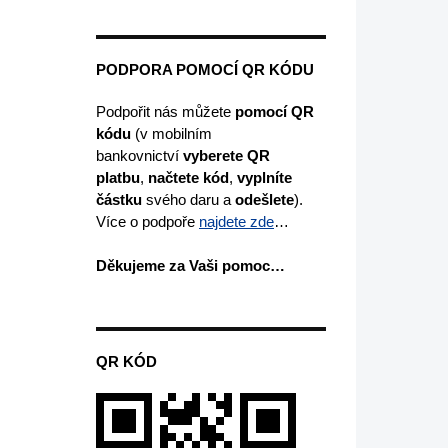
PODPORA POMOCÍ QR KÓDU
Podpořit nás můžete
pomocí QR
kódu
(v mobilním
bankovnictví
vyberete
QR
platbu
,
načtete kód
,
vyplníte
částku
svého daru a
odešlete
).
Více o podpoře
najdete zde
…
Děkujeme za Vaši pomoc…
QR KÓD