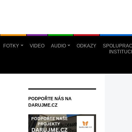
FOTKY
VIDEO
AUDIO
ODKAZY
SPOLUPRAC
INSTITUC
PODPOŘTE NÁS NA
DARUJME.CZ