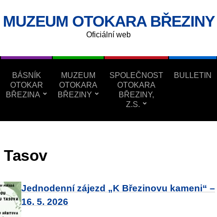
MUZEUM OTOKARA BŘEZINY
Oficiální web
BÁSNÍK
MUZEUM
SPOLEČNOST
BULLETIN
OTOKAR
OTOKARA
OTOKARA
BŘEZINA
BŘEZINY
BŘEZINY,
Z.S.
:
Tasov
Jednodenní zájezd „K Březinovu kameni“ –
16. 5. 2026