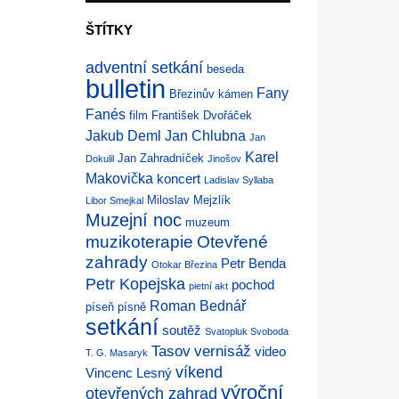
ŠTÍTKY
adventní setkání
beseda
bulletin
Fany
Březinův kámen
Fanés
film
František Dvořáček
Jakub Deml
Jan Chlubna
Jan
Karel
Jan Zahradníček
Dokulil
Jinošov
Makovička
koncert
Ladislav Syllaba
Miloslav Mejzlík
Libor Smejkal
Muzejní noc
muzeum
muzikoterapie
Otevřené
zahrady
Petr Benda
Otokar Březina
Petr Kopejska
pochod
pietní akt
Roman Bednář
píseň
písně
setkání
soutěž
Svatopluk Svoboda
Tasov
vernisáž
video
T. G. Masaryk
víkend
Vincenc Lesný
výroční
otevřených zahrad