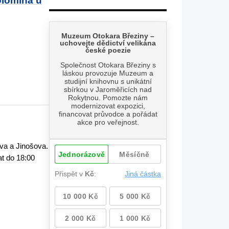
olomina u
va a Jinošova.
at do 18:00