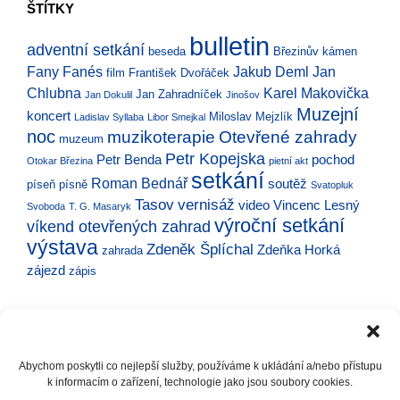
ŠTÍTKY
bulletin
adventní setkání
beseda
Březinův kámen
Fany Fanés
Jakub Deml
Jan
film
František Dvořáček
Chlubna
Karel Makovička
Jan Zahradníček
Jan Dokulil
Jinošov
Muzejní
koncert
Miloslav Mejzlík
Ladislav Syllaba
Libor Smejkal
noc
muzikoterapie
Otevřené zahrady
muzeum
Petr Kopejska
Petr Benda
pochod
Otokar Březina
pietní akt
setkání
Roman Bednář
soutěž
píseň
písně
Svatopluk
Tasov
vernisáž
video
Vincenc Lesný
Svoboda
T. G. Masaryk
výroční setkání
víkend otevřených zahrad
výstava
Zdeněk Šplíchal
Zdeňka Horká
zahrada
zájezd
zápis
Abychom poskytli co nejlepší služby, používáme k ukládání a/nebo přístupu
k informacím o zařízení, technologie jako jsou soubory cookies.