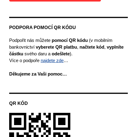
PODPORA POMOCÍ QR KÓDU
Podpořit nás můžete
pomocí QR kódu
(v mobilním
bankovnictví
vyberete
QR platbu
,
načtete kód
,
vyplníte
částku
svého daru a
odešlete
).
Více o podpoře
najdete zde
…
Děkujeme za Vaši pomoc…
QR KÓD